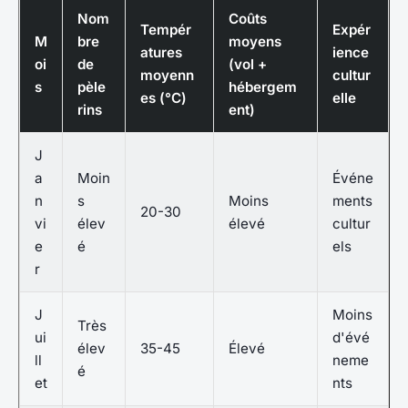
Nom
Coûts
Tempér
Expér
M
bre
moyens
atures
ience
oi
de
(vol +
moyenn
cultur
s
pèle
hébergem
es (°C)
elle
rins
ent)
J
a
Moin
Événe
n
s
Moins
ments
20-30
vi
élev
élevé
cultur
e
é
els
r
J
Moins
Très
ui
d'évé
élev
35-45
Élevé
ll
neme
é
et
nts