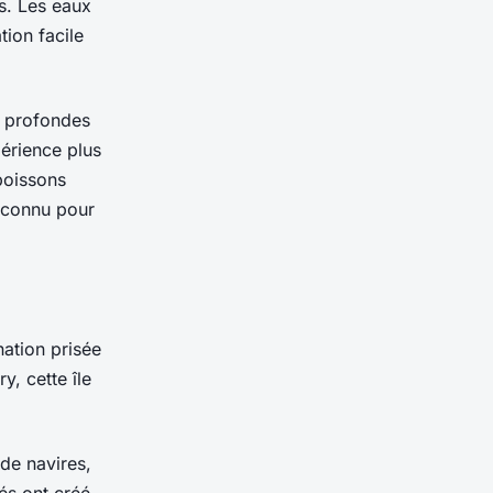
s. Les eaux
tion facile
u profondes
érience plus
poissons
 connu pour
nation prisée
, cette île
de navires,
és ont créé