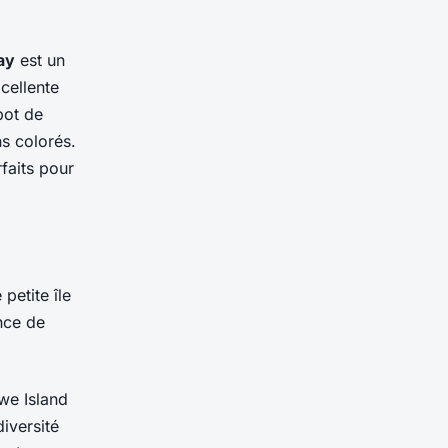
ay
est un
cellente
pot de
s colorés.
rfaits pour
petite île
ence de
we Island
iversité