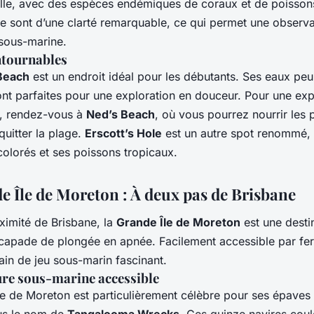
lle, avec des espèces endémiques de coraux et de poisson
île sont d’une clarté remarquable, ce qui permet une observa
 sous-marine.
ntournables
Beach
est un endroit idéal pour les débutants. Ses eaux pe
ont parfaites pour une exploration en douceur. Pour une exp
, rendez-vous à
Ned’s Beach
, où vous pourrez nourrir les 
uitter la plage.
Erscott’s Hole
est un autre spot renommé,
olorés et ses poissons tropicaux.
e Île de Moreton : À deux pas de Brisbane
ximité de Brisbane, la
Grande Île de Moreton
est une desti
capade de plongée en apnée. Facilement accessible par ferry
rain de jeu sous-marin fascinant.
re sous-marine accessible
le de Moreton est particulièrement célèbre pour ses épaves 
us le nom de
Tangalooma Wrecks
. Ces quinze navires coul