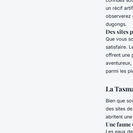
un récif art
observerez 
dugongs.
Des sites 
Que vous so
satisfaire. 
offrent une 
aventureux,
parmi les pl
La Tasma
Bien que so
des sites d
abritent une
Une faune 
Les eaux d