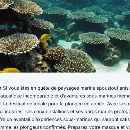
n
Si vous êtes en quête de paysages marins époustouflants
é aquatique incomparable et d’aventures sous-marines mémo
est la destination idéale pour la plongée en apnée. Avec ses r
ulticolores, ses eaux cristallines et ses parcs marins protég
fre un éventail d’expériences sous-marines qui sauront satisf
mme les plongeurs confirmés. Préparez votre masque et v