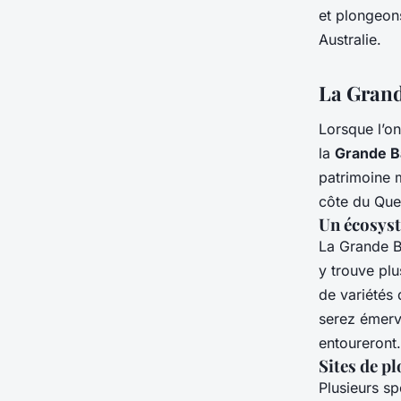
et plongeon
Australie.
La Grande
Lorsque l’o
la
Grande Ba
patrimoine 
côte du Que
Un écosyst
La Grande Ba
y trouve pl
de variétés
serez émerve
entoureront.
Sites de p
Plusieurs sp