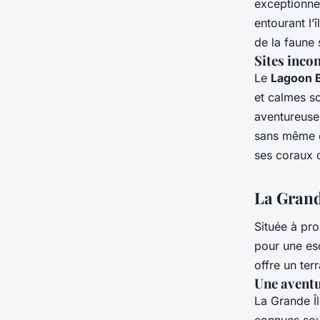
exceptionne
entourant l’
de la faune
Sites inco
Le
Lagoon 
et calmes s
aventureuse
sans même q
ses coraux c
La Grand
Située à pro
pour une es
offre un ter
Une aventu
La Grande Î
connues so