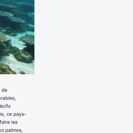
, de
rables,
écifs
és, ce pays-
aire les
os palmes,