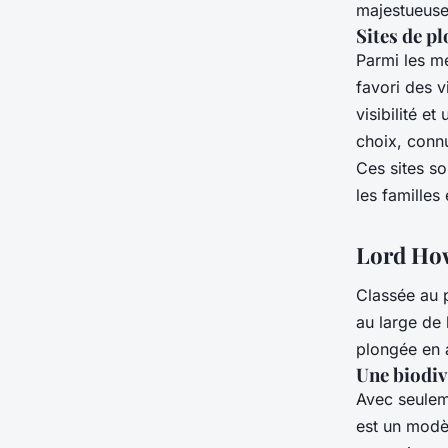
majestueuses
Sites de 
Parmi les m
favori des v
visibilité e
choix, conn
Ces sites so
les familles
Lord How
Classée au 
au large de 
plongée en 
Une biodiv
Avec seuleme
est un modè