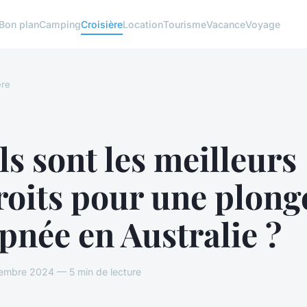
Bon plan
Camping
Croisière
Location
Tourisme
Vacance
Voyage
ère
s sont les meilleurs
roits pour une plong
pnée en Australie ?
embre 2024 — 5 min de lecture